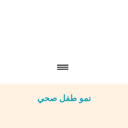
نمو طفل صحي
عربي / Arabic
دری / Dari